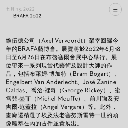
七月 13, 2022
打开
BRAFA 2022
新闻內容
維伍德公司（Axel Vervoordt）榮幸回歸今
年的BRAFA藝博會。展覽將於2022年6月18
日至6月26日在布魯塞爾會展中心舉行。展
位帶來一系列現當代藝術及設計大師的作
品，包括布萊姆·博加特（Bram Bogart）、
Engelbert Van Anderlecht、José Zanine
Caldas、喬治·裡奇（George Rickey）、蜜
雪兒·墨菲（Michel Mouffe）、前川強及安
吉爾·范蓋拉（Angel Vergara）等。此外，
畫廊還精選了埃及法老塞努斯雷特一世的頭
像雕塑在內的古件並置展出。