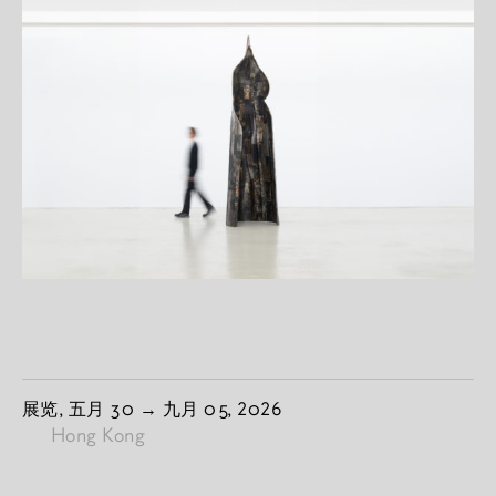
由
展览,
五月 30
→
九月 05, 2026
Hong Kong