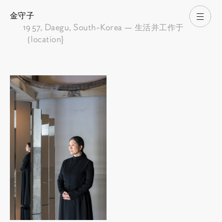
金守子
打开
1957
, Daegu, South-Korea — 生活并工作于
｛location}