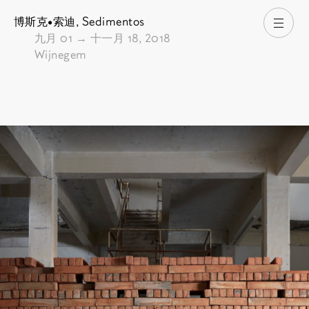
博斯克•索迪,
Sedimentos
打开
由
九月 01
→
十一月 18, 2018
Wijnegem
Pictures of the exhibition