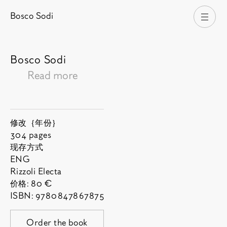
Bosco Sodi
打开
Bosco Sodi
Read more
刊物简介
年份:
刊物信息
修改｛年份｝
页面尺寸:
304 pages
可用语言:
现存方式
ENG
作者:
Rizzoli Electa
价格:
80 €
ISBN:
9780847867875
Order the book